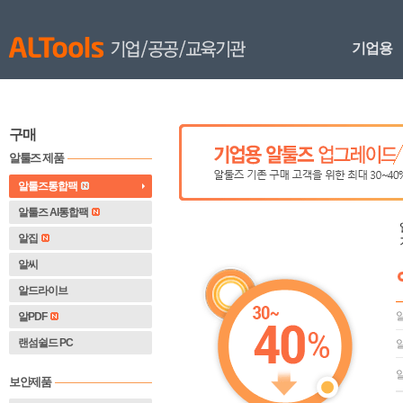
기업용
구매
알툴즈 제품
알툴즈통합팩
알툴즈 AI통합팩
알집
알씨
알드라이브
알PDF
랜섬쉴드 PC
보안제품