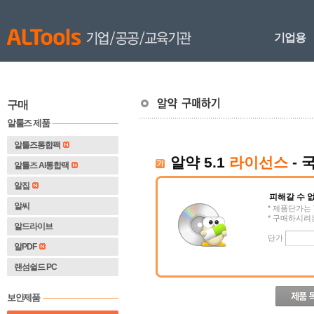
기업용
구매
알툴즈 제품
알툴즈통합팩
 
알약 5.1 
라이선스
 -
알툴즈 AI통합팩
알집
피해갈 수 없는
알씨
 * 제품단가는 
 * 구매하시
알드라이브
 단가 
알PDF
랜섬쉴드 PC
보안제품