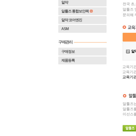
알약
 전국 
 알툴즈 
알툴즈 통합보안팩
 문의해 
알약 코어엔진
ASM
구매관리
 
알약
구매정보
제품등록
교육기관
교육기관
교육기관
 알툴즈
 알툴즈
이선스를