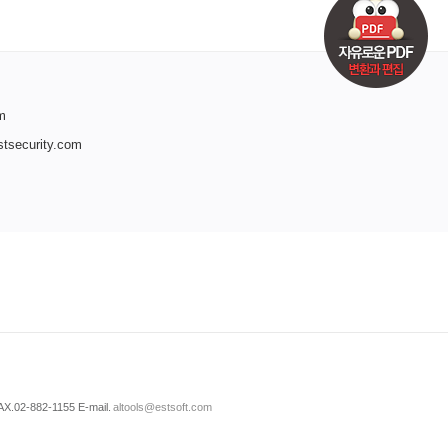
m
tsecurity.com
X.02-882-1155 E-mail.
 
altools@estsoft.com