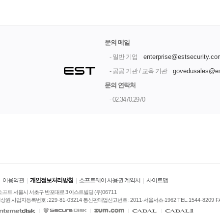
문의 메일
- 일반 기업
enterprise@estsecurity.co
- 공공 기관 / 교육 기관
govedusales@es
문의 연락처
- 02.3470.2970
이용약관
개인정보처리방침
소프트웨어 사용권 계약서
사이트맵
소프트
 서울시 서초구 반포대로 3 이스트빌딩 (우)
06711
상원 사업자등록번호 : 
229-81-03214
 통신판매업신고번호 : 
2011
-서울서초-
1962
 
TEL.1544-8209 FA