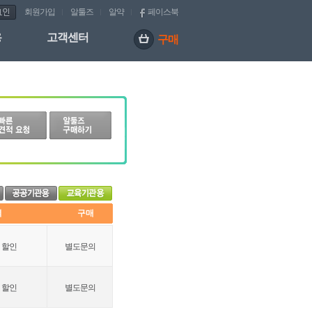
회원가입
알툴즈
알약
페이스북
용
고객센터
구매 
 
구매 
 할인
별도문의
 할인
별도문의