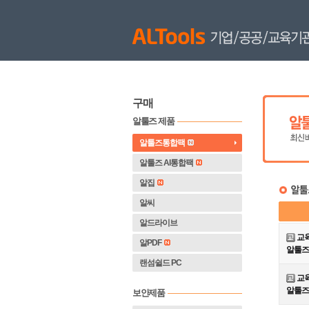
구매
알툴즈 제품
알툴즈통합팩
알툴즈 AI통합팩
알집
알씨
알드라이브
교
알PDF
알툴즈
랜섬쉴드 PC
교
알툴즈
보안제품