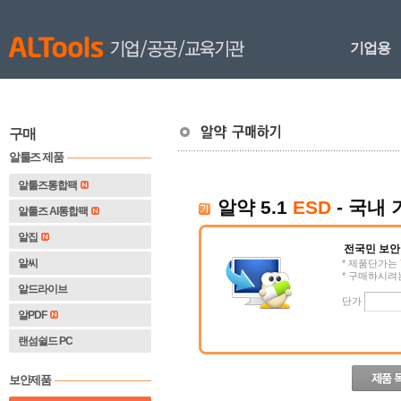
기업용
구매
알툴즈 제품
알툴즈통합팩
 
알약 5.1 
ESD
 - 국내 
알툴즈 AI통합팩
알집
전국민 보안
알씨
 * 제품단가는 
 * 구매하시
알드라이브
 단가 
알PDF
랜섬쉴드 PC
보안제품