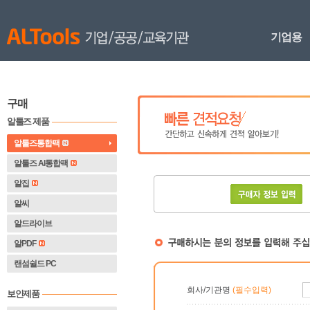
기업용
구매
알툴즈 제품
알툴즈통합팩
알툴즈 AI통합팩
알집
알씨
알드라이브
알PDF
랜섬쉴드 PC
회사/기관명 
(필수입력) 
보안제품