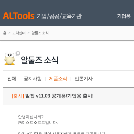
기업용
홈
 > 
고객센터
 > 
알툴즈 소식
전체
공지사항
제품소식
언론기사
 
|
 
 
|
 
 
|
 
[
출시
]
 
알집 v11.03 공개용/기업용 출시!
안녕하십니까?
㈜이스트소프트입니다.
알집 v11.03은 개인 사용자에게 무료로 제공됩니다. 